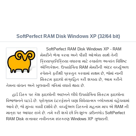
SoftPerfect RAM Disk Windows XP (32/64 bit)
SoftPerfect RAM Disk Windows XP - RAM
મેમરીને ભેગા કરવા અને પીસી ઓએસ સાથે તેની
ક્રિયાપ્રતિક્રિયા વધારવા માટે રચાયેલ અત્યંત વિશિષ્ટ
એપ્લિકેશન. ઉપયોગિતા RAM મેમરીની અંદર વર્ચ્યુઅલ
સ્પેસને ફરીથી પ્રસ્તુત કરવામાં સક્ષમ છે, જેમાં નાની
સિસ્ટમ ફાઇલો સંગ્રહિત કરી શકાય છે, આમ કરીને
તેમના વાંચન અને ખુલવાની ગતિમાં વધારો થાય છે.
હાર્ડ ડિસ્ક પર કેશ ફાઇલોની અછતને લીધે ઉપયોગિતા સિસ્ટમ ફાઇલોના
વિભાજનને ઘટાડે છે. પ્રોગ્રામ ઇંટરફેસને ઘણા વિધેયાત્મક બ્લોક્સમાં વહેંચવામાં
આવે છે, જે મુખ્ય કાર્યો દર્શાવે છે. વર્ચ્યુઅલ ડિસ્કનો મહત્તમ માપ એ RAM ની
માત્રા પર આધાર રાખે છે. તમે કરી શકો છો નિઃશુલ્ક ડાઉનલોડ SoftPerfect
RAM Disk સત્તાવાર નવીનતમ સંસ્કરણ Windows XP ગુજરાતીં.