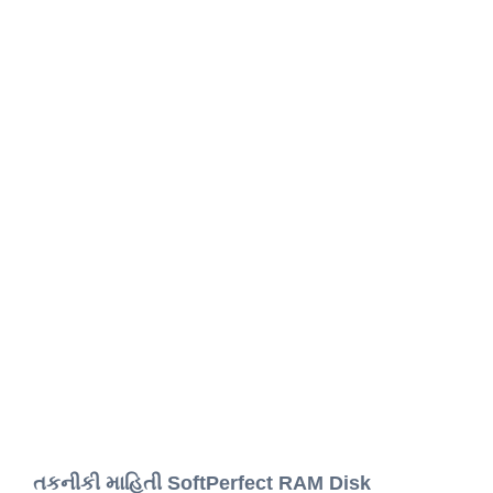
તકનીકી માહિતી SoftPerfect RAM Disk