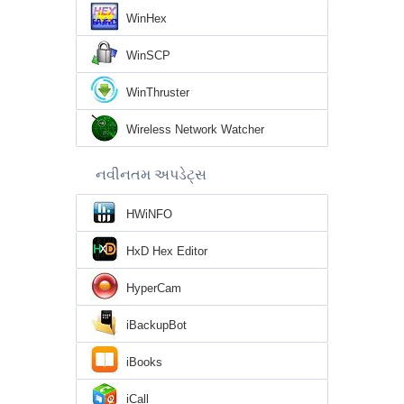
WinHex
WinSCP
WinThruster
Wireless Network Watcher
નવીનતમ અપડેટ્સ
HWiNFO
HxD Hex Editor
HyperCam
iBackupBot
iBooks
iCall