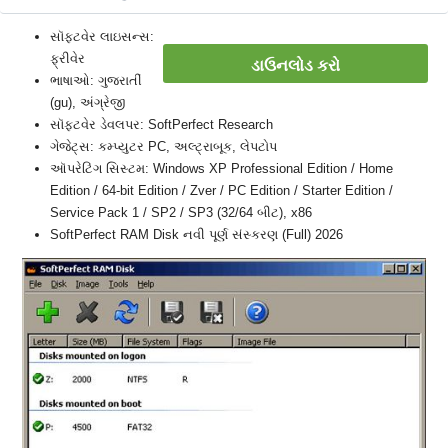
સૉફ્ટવેર લાઇસન્સ:
ફ્રીવેર
ડાઉનલોડ કરો
ભાષાઓ: ગુજરાતીં
(gu), અંગ્રેજી
સૉફ્ટવેર ડેવલપર: SoftPerfect Research
ગેજેટ્સ: કમ્પ્યુટર PC, અલ્ટ્રાબૂક, લેપટોપ
ઑપરેટિંગ સિસ્ટમ: Windows XP Professional Edition / Home
Edition / 64-bit Edition / Zver / PC Edition / Starter Edition /
Service Pack 1 / SP2 / SP3 (32/64 બીટ), x86
SoftPerfect RAM Disk નવી પૂર્ણ સંસ્કરણ (Full) 2026