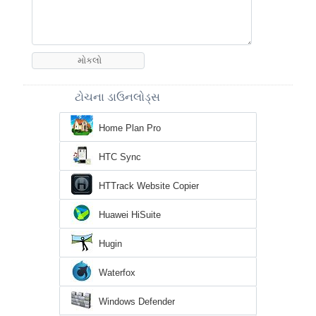
ટોચના ડાઉનલોડ્સ
Home Plan Pro
HTC Sync
HTTrack Website Copier
Huawei HiSuite
Hugin
Waterfox
Windows Defender