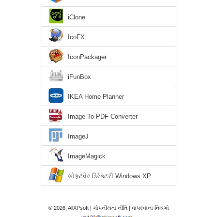
iClone
IcoFX
IconPackager
iFunBox
IKEA Home Planner
Image To PDF Converter
ImageJ
ImageMagick
સોફ્ટવેર ડિરેક્ટરી Windows XP
© 2026, AllXPsoft |
ગોપનીયતા નીતિ
|
વાપરવાના નિયમો