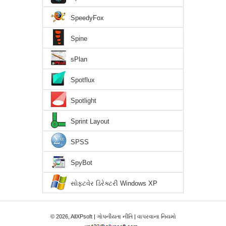
SpeedyFox
Spine
sPlan
Spotflux
Spotlight
Sprint Layout
SPSS
SpyBot
સોફ્ટવેર ડિરેક્ટરી Windows XP
© 2026, AllXPsoft |
ગોપનીયતા નીતિ
|
વાપરવાના નિયમો