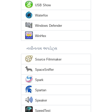
USB Show
Waterfox
Windows Defender
WinHex
નવીનતમ અપડેટ્સ
Source Filmmaker
SpaceSniffer
Spark
Spartan
Speaker
SpeedTest