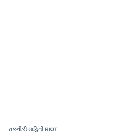
તકનીકી માહિતી RIOT