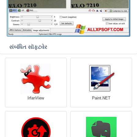
સંબંધિત સૉફ્ટવેર
IrfanView
Paint.NET