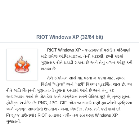
RIOT Windows XP (32/64 bit)
RIOT Windows XP - વપરાશકર્તા પસંદિત પરિમાણો
માટે ઇમેજ ઑપ્ટિમાઇઝર. તેની મદદથી, છબી કદમાં
ગુણાત્મક રીતે ઘટાડી શકાય છે અને તેનું વજન ઓછું કરી
શકાય છે.
તેને સંકોચન સાથે વધુ પડતા ન કરવા માટે, મુખ્ય
વિંડોમાં "પહેલા" અને "પછી" વિકલ્પ પ્રદર્શિત થાય છે. આ
રીતે ભાવિ ચિત્રની ગુણવત્તાની તુલના કરવામાં આવે છે અને તેનું કદ
અંદાજવામાં આવે છે. મેટાડેટા અને કમ્પ્રેશન સ્તરો વૈવિધ્યપૂર્ણ છે; ત્રણ મુખ્ય
ફોર્મેટ્સ સપોર્ટેડ છે: PNG, JPG, GIF. એક જ સમયે ઘણી ફાઇલોની પ્રક્રિયા
અને મૂળભૂત સાધનોનો ઉપયોગ - ગામા, વિપરીત, તેજ. તમે કરી શકો છો
નિઃશુલ્ક ડાઉનલોડ RIOT સત્તાવાર નવીનતમ સંસ્કરણ Windows XP
ગુજરાતીં.