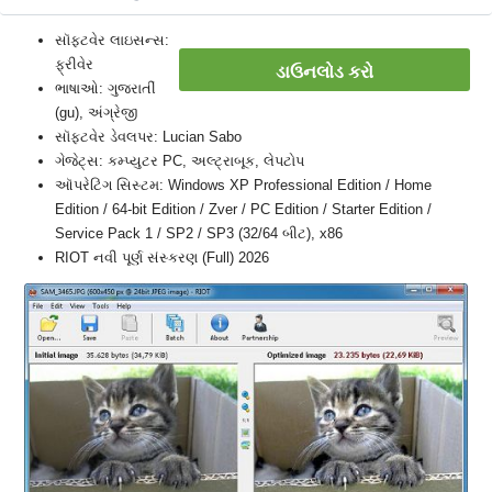
સૉફ્ટવેર લાઇસન્સ:
ફ્રીવેર
ડાઉનલોડ કરો
ભાષાઓ: ગુજરાતીં
(gu), અંગ્રેજી
સૉફ્ટવેર ડેવલપર: Lucian Sabo
ગેજેટ્સ: કમ્પ્યુટર PC, અલ્ટ્રાબૂક, લેપટોપ
ઑપરેટિંગ સિસ્ટમ: Windows XP Professional Edition / Home
Edition / 64-bit Edition / Zver / PC Edition / Starter Edition /
Service Pack 1 / SP2 / SP3 (32/64 બીટ), x86
RIOT નવી પૂર્ણ સંસ્કરણ (Full) 2026