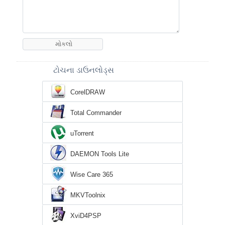
ટોચના ડાઉનલોડ્સ
CorelDRAW
Total Commander
uTorrent
DAEMON Tools Lite
Wise Care 365
MKVToolnix
XviD4PSP