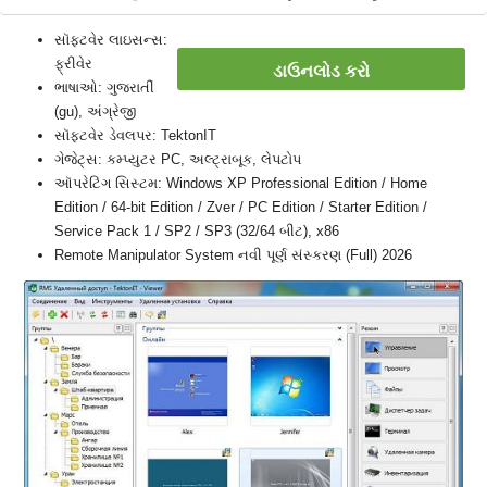
સૉફ્ટવેર લાઇસન્સ:
ફ્રીવેર
ડાઉનલોડ કરો
ભાષાઓ: ગુજરાતીં
(gu), અંગ્રેજી
સૉફ્ટવેર ડેવલપર: TektonIT
ગેજેટ્સ: કમ્પ્યુટર PC, અલ્ટ્રાબૂક, લેપટોપ
ઑપરેટિંગ સિસ્ટમ: Windows XP Professional Edition / Home
Edition / 64-bit Edition / Zver / PC Edition / Starter Edition /
Service Pack 1 / SP2 / SP3 (32/64 બીટ), x86
Remote Manipulator System નવી પૂર્ણ સંસ્કરણ (Full) 2026