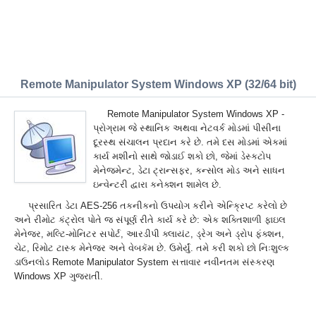
Remote Manipulator System Windows XP (32/64 bit)
Remote Manipulator System Windows XP -
પ્રોગ્રામ જે સ્થાનિક અથવા નેટવર્ક મોડમાં પીસીના
દૂરસ્થ સંચાલન પ્રદાન કરે છે. તમે દસ મોડમાં એકમાં
કાર્ય મશીનો સાથે જોડાઈ શકો છો, જેમાં ડેસ્કટોપ
મેનેજમેન્ટ, ડેટા ટ્રાન્સફર, કન્સોલ મોડ અને સાધન
ઇન્વેન્ટરી દ્વારા કનેક્શન શામેલ છે.
પ્રસારિત ડેટા AES-256 તકનીકનો ઉપયોગ કરીને એન્ક્રિપ્ટ કરેલો છે
અને રીમોટ કંટ્રોલ પોતે જ સંપૂર્ણ રીતે કાર્ય કરે છે: એક શક્તિશાળી ફાઇલ
મેનેજર, મલ્ટિ-મોનિટર સપોર્ટ, આરડીપી ક્લાયંટ, ડ્રેગ અને ડ્રોપ ફંક્શન,
ચેટ, રિમોટ ટાસ્ક મેનેજર અને વેબકૅમ છે. ઉમેર્યું. તમે કરી શકો છો નિઃશુલ્ક
ડાઉનલોડ Remote Manipulator System સત્તાવાર નવીનતમ સંસ્કરણ
Windows XP ગુજરાતીં.