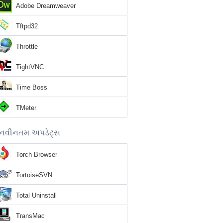
Adobe Dreamweaver
Tftpd32
Throttle
TightVNC
Time Boss
TMeter
નવીનતમ અપડેટ્સ
Torch Browser
TortoiseSVN
Total Uninstall
TransMac