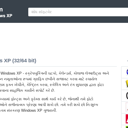
 XP (32/64 bit)
Windows XP - સ્ક્રેપબુકિંગની ઘટકો, કેલેન્ડર્સ, કોલાજ લેઆઉટ્સ અને
ન નમૂનાઓના રૂપમાં ગ્રાફિક છબીને સજાવટ કરવા માટે રચાયેલ
મ ફક્ત ખેંચીને, કેન્દ્રિત કરવા, સ્કેલિંગ અને રંગ સુધારણા દ્વારા ફોટા
વાના સાહજિક કાર્યોને સપોર્ટ કરે છે.
યામાં ફોન્ટ્સ અને ફ્રેમ્સ સાથે કાર્ય કરે છે, જેનાથી તમે ફોટો
મીઓને સર્જનાત્મક પ્રેરણા આપી શકો છો. તમે કરી શકો છો નિઃશુલ્ક
નતમ સંસ્કરણ Windows XP ગુજરાતીં.