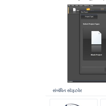
સંબંધિત સૉફ્ટવેર