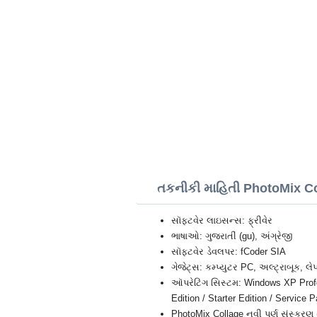
તકનીકી માહિતી PhotoMix C
સૉફ્ટવેર લાઇસન્સ: ફ્રીવેર
ભાષાઓ: ગુજરાતીં (gu), અંગ્રેજી
સૉફ્ટવેર ડેવલપર: fCoder SIA
ગેજેટ્સ: કમ્પ્યુટર PC, અલ્ટ્રાબૂક, લે
ઑપરેટિંગ સિસ્ટમ: Windows XP Profes
Edition / Starter Edition / Service
PhotoMix Collage નવી પૂર્ણ સંસ્કરણ 