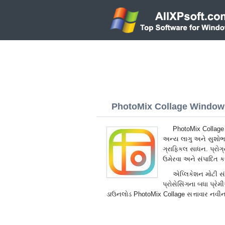
PhotoMix Collage Windows
PhotoMix Collage 
અન્ય લાગુ અને સુશોભ
ગ્રાફિકલ સાધન. પ્રોગ્રા
ઉમેરવા અને સંપાદિત કર
એપ્લિકેશન મોટી સંખ્
પ્રોસેસિંગના બધા પ્રે
ડાઉનલોડ PhotoMix Collage સત્તાવાર નવી