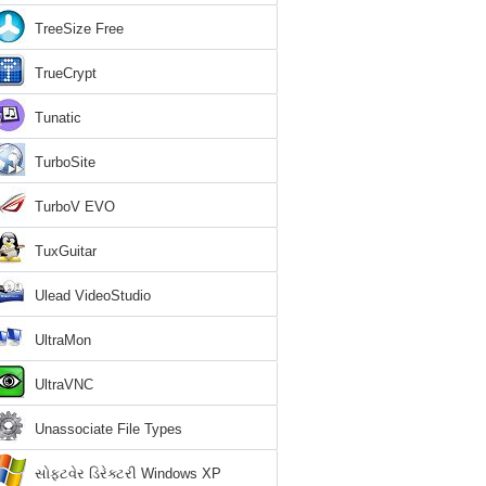
TreeSize Free
TrueCrypt
Tunatic
TurboSite
TurboV EVO
TuxGuitar
Ulead VideoStudio
UltraMon
UltraVNC
Unassociate File Types
સોફ્ટવેર ડિરેક્ટરી Windows XP