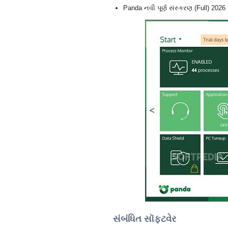
Panda નવી પૂર્ણ સંસ્કરણ (Full) 2026
સંબંધિત સૉફ્ટવેર