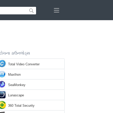
ટોચના ડાઉનલોડ્સ
Total Video Converter
Maxthon
SeaMonkey
Lunascape
360 Total Security