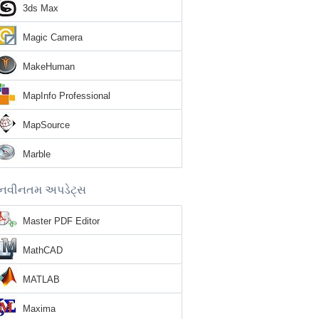
3ds Max
Magic Camera
MakeHuman
MapInfo Professional
MapSource
Marble
નવીનતમ અપડેટ્સ
Master PDF Editor
MathCAD
MATLAB
Maxima