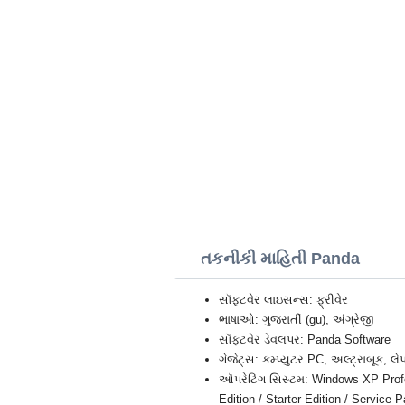
તકનીકી માહિતી Panda
સૉફ્ટવેર લાઇસન્સ: ફ્રીવેર
ભાષાઓ: ગુજરાતીં (gu), અંગ્રેજી
સૉફ્ટવેર ડેવલપર: Panda Software
ગેજેટ્સ: કમ્પ્યુટર PC, અલ્ટ્રાબૂક, લે
ઑપરેટિંગ સિસ્ટમ: Windows XP Profes
Edition / Starter Edition / Service