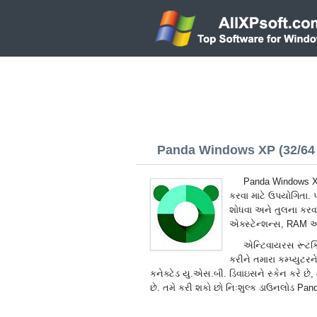
Panda Windows XP (32/64 
Panda Windows XP 
કરવા માટે ઉપયોગિતા. પ
શોધવા અને તુલના કરવા 
એક્સ્ટેન્શન્સ, RAM અન
એન્ટિવાયરસ રૂટકિટ
કરીને તમારા કમ્પ્યુટ
કનેક્ટેડ યુ.એસ.બી. ડિવાઇસને સ્કેન કરે છે, ત
છે. તમે કરી શકો છો નિઃશુલ્ક ડાઉનલોડ Pa