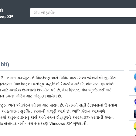
bit)
- તમારા કમ્પ્યુટરને વિશ્લેષણ અને વિવિધ વાયરસના જોખમોથી સુરક્ષિત
્રોગ્રામ વિશ્લેષણની વર્તણૂક પદ્ધતિનો ઉપયોગ કરે છે, શંકાસ્પદ ફાઇલોને
માટે ક્લાઉડ ઉકેલોનો ઉપયોગ કરે છે, વેબ ફિલ્ટર, વેબ બ્રાઉઝર્સ માટે
ે સ્વતઃ લોડિંગ માટે મોડ્યુલ શામેલ છે.
્સ અને એડવેરને શોધવા માટે સક્ષમ છે, તે તમને સહી ડેટાબેસનો ઉપયોગ
રને ઑફલાઇન સુરક્ષિત કરવાની મંજૂરી આપે છે. એપ્લિકેશન આપમેળે
ેમાં ક્યુરેન્ટાઇનનું કાર્ય અને સ્કેન શેડ્યૂલને કસ્ટમાઇઝ કરવાની ક્ષમતા
nda સત્તાવાર નવીનતમ સંસ્કરણ Windows XP ગુજરાતીં.