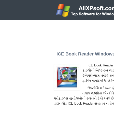
ICE Book Reader Windows 
ICE Book Reader W
ફાઇલોની બિલ્ટ-ઇન લાઇબ
ટેલિપ્રોમ્પટર તરીકે કા
હાર્ડવેર સપોર્ટનો ઉપયોગ
ઉપયોગિતા ટેક્સ્ટ ફો
તમામ જાણીતા એન્કોડિં
પ્રોફાઇલ્સ સુયોજનોની રચનાને ટેકો આપે છે અ
ડાઉનલોડ ICE Book Reader સત્તાવાર નવી