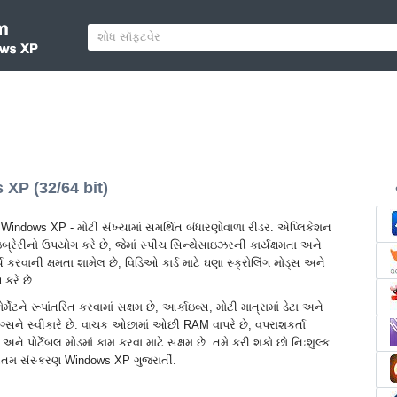
XP (32/64 bit)
indows XP - મોટી સંખ્યામાં સમર્થિત બંધારણોવાળા રીડર. એપ્લિકેશન
્રેરીનો ઉપયોગ કરે છે, જેમાં સ્પીચ સિન્થેસાઇઝરની કાર્યક્ષમતા અને
ર્ય કરવાની ક્ષમતા શામેલ છે, વિડિઓ કાર્ડ માટે ઘણા સ્ક્રોલિંગ મોડ્સ અને
 કરે છે.
ર્મેટને રૂપાંતરિત કરવામાં સક્ષમ છે, આર્કાઇવ્સ, મોટી માત્રામાં ડેટા અને
ગ્સને સ્વીકારે છે. વાચક ઓછામાં ઓછી RAM વાપરે છે, વપરાશકર્તા
ને પોર્ટેબલ મોડમાં કામ કરવા માટે સક્ષમ છે. તમે કરી શકો છો નિઃશુલ્ક
નતમ સંસ્કરણ Windows XP ગુજરાતીં.