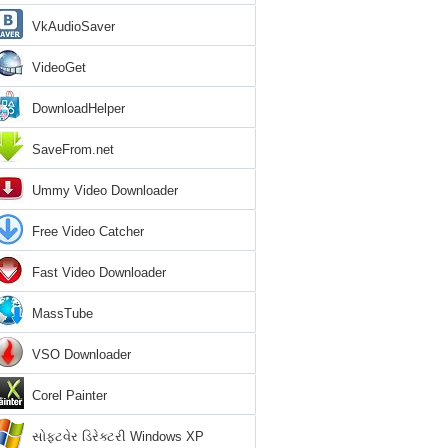
VkAudioSaver
VideoGet
DownloadHelper
SaveFrom.net
Ummy Video Downloader
Free Video Catcher
Fast Video Downloader
MassTube
VSO Downloader
Corel Painter
સોફ્ટવેર ડિરેક્ટરી Windows XP