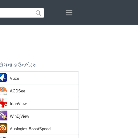
ટોચના ડાઉનલોડ્સ
Vuze
ACDSee
IrfanView
WinDjView
Auslogics BoostSpeed