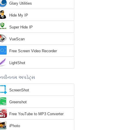
Glary Utilities
Hide My IP
Super Hide IP
VueScan
Free Screen Video Recorder
LightShot
નવીનતમ અપડેટ્સ
ScreenShot
Greenshot
Free YouTube to MP3 Converter
iPhoto