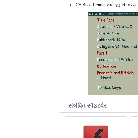
ICE Book Reader નવી પૂર્ણ સંસ્કરણ 
સંબંધિત સૉફ્ટવેર