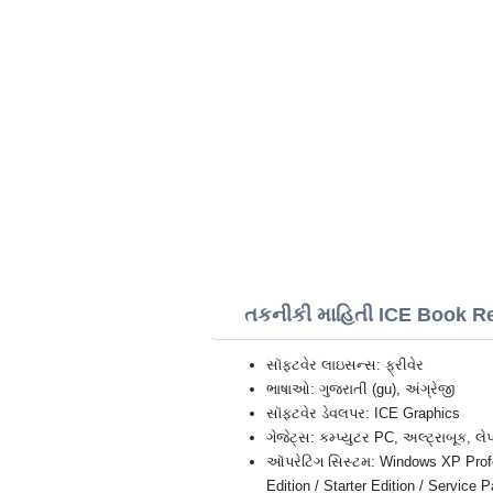
તકનીકી માહિતી ICE Book R
સૉફ્ટવેર લાઇસન્સ: ફ્રીવેર
ભાષાઓ: ગુજરાતીં (gu), અંગ્રેજી
સૉફ્ટવેર ડેવલપર: ICE Graphics
ગેજેટ્સ: કમ્પ્યુટર PC, અલ્ટ્રાબૂક, લે
ઑપરેટિંગ સિસ્ટમ: Windows XP Profes
Edition / Starter Edition / Service