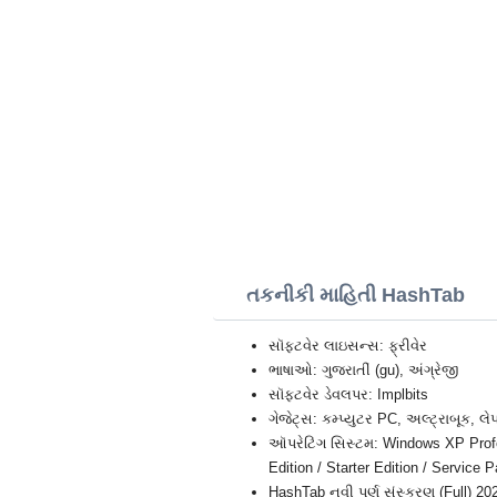
તકનીકી માહિતી HashTab
સૉફ્ટવેર લાઇસન્સ: ફ્રીવેર
ભાષાઓ: ગુજરાતીં (gu), અંગ્રેજી
સૉફ્ટવેર ડેવલપર: Implbits
ગેજેટ્સ: કમ્પ્યુટર PC, અલ્ટ્રાબૂક, લે
ઑપરેટિંગ સિસ્ટમ: Windows XP Profes
Edition / Starter Edition / Service
HashTab નવી પૂર્ણ સંસ્કરણ (Full) 20