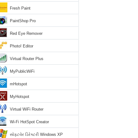
Fresh Paint
PaintShop Pro
Red Eye Remover
Photo! Editor
Virtual Router Plus
MyPublicWiFi
mHotspot
MyHotspot
Virtual WiFi Router
Wi-Fi HotSpot Creator
સોફ્ટવેર ડિરેક્ટરી Windows XP