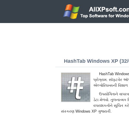
HashTab Windows XP (32/6
HashTab Windows X
પ્રોગ્રામ. સૉફ્ટવેર ઑ
એલ્ગોરિધમ્સની વિશાળ શ
ઉપયોગિતાને વાપરવા
ડેટા મેળવો. તુલનાત્મક
વપરાશકર્તાને સૂચિત ક
સંસ્કરણ Windows XP ગુજરાતીં.