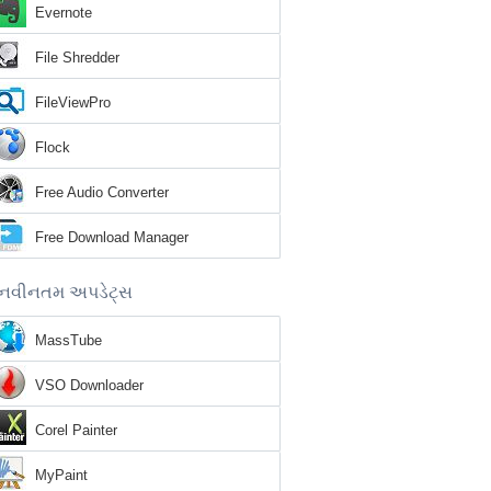
Evernote
File Shredder
FileViewPro
Flock
Free Audio Converter
Free Download Manager
નવીનતમ અપડેટ્સ
MassTube
VSO Downloader
Corel Painter
MyPaint