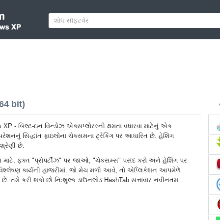
4 bit)
P - બિલ્ટ-ઇન વિન્ડોઝ એક્સપ્લોરરની ક્ષમતા વધારવા માટેનું એક
પરેશનનું સિદ્ધાંત ફાઇલોના ચેકસમના ટ્રેકિંગ પર આધારિત છે. હેશિંગ
્રેણી છે.
 માટે, ફક્ત "પ્રોપર્ટીઝ" પર જાઓ, "ચેકસમ્સ" પસંદ કરો અને હેશિંગ પર
 વિશ્લેષણ કાર્યની હાજરીમાં. જો મેચ મળી આવે, તો એપ્લિકેશન આપમેળે
રે છે. તમે કરી શકો છો નિઃશુલ્ક ડાઉનલોડ HashTab સત્તાવાર નવીનતમ