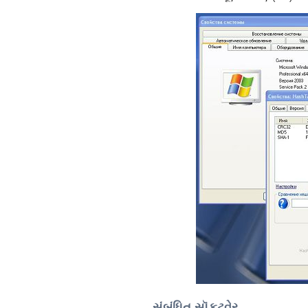
સંબંધિત સૉફ્ટવેર