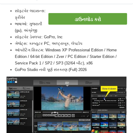
સૉફ્ટવેર લાઇસન્સ:
ફ્રીવેર
ડાઉનલોડ કરો
ભાષાઓ: ગુજરાતીં
(gu), અંગ્રેજી
સૉફ્ટવેર ડેવલપર: GoPro, Inc
ગેજેટ્સ: કમ્પ્યુટર PC, અલ્ટ્રાબૂક, લેપટોપ
ઑપરેટિંગ સિસ્ટમ: Windows XP Professional Edition / Home
Edition / 64-bit Edition / Zver / PC Edition / Starter Edition /
Service Pack 1 / SP2 / SP3 (32/64 બીટ), x86
GoPro Studio નવી પૂર્ણ સંસ્કરણ (Full) 2026