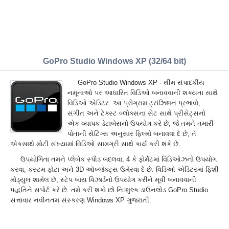
GoPro Studio Windows XP (32/64 bit)
GoPro Studio Windows XP - થીમ સંપાદકીય
નમૂનાઓ પર આધારિત વિડિઓ બનાવવાની શક્યતા સાથે
વિડિઓ એડિટર. આ પ્રોગ્રામ ટ્રાંઝિશન પ્રભાવો,
સંગીત અને ટેક્સ્ટ બ્લોક્સના સેટ સાથે પ્રીસેટ્સનો
એક વ્યાપક ડેટાબેસનો ઉપયોગ કરે છે, જે તમને તમારી
પોતાની સેટિંગ્સ અનુસાર ફિલ્મો બનાવવા દે છે, તે
એકસાથે મોટી સંખ્યામાં વિડિઓ સામગ્રી સાથે કાર્ય કરી શકે છે.
ઉપયોગિતા તમને પ્લેબેક સ્પીડ બદલવા, 4 કે ફોર્મેટમાં વિડિઓઝનો ઉપયોગ
કરવા, કસ્ટમ ફોટા અને 3D ઑબ્જેક્ટ્સ ઉમેરવા દે છે. વિડિઓ એડિટરમાં ફિશી
મોડ્યુલ શામેલ છે, સ્ટેપ બાય વિઝાર્ડનો ઉપયોગ કરીને મૂવી બનાવવાની
પદ્ધતિને સપોર્ટ કરે છે. તમે કરી શકો છો નિઃશુલ્ક ડાઉનલોડ GoPro Studio
સત્તાવાર નવીનતમ સંસ્કરણ Windows XP ગુજરાતીં.