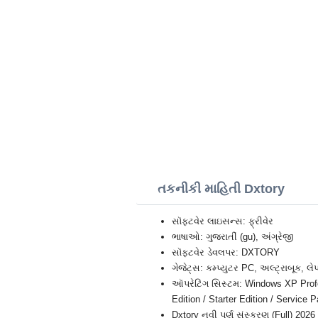
તકનીકી માહિતી Dxtory
સૉફ્ટવેર લાઇસન્સ: ફ્રીવેર
ભાષાઓ: ગુજરાતીં (gu), અંગ્રેજી
સૉફ્ટવેર ડેવલપર: DXTORY
ગેજેટ્સ: કમ્પ્યુટર PC, અલ્ટ્રાબૂક, લે
ઑપરેટિંગ સિસ્ટમ: Windows XP Profes
Edition / Starter Edition / Service
Dxtory નવી પૂર્ણ સંસ્કરણ (Full) 2026