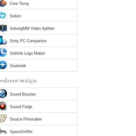
Core Temp
Soluto
SolveigMM Video Splitter
Sony PC Companion
Sothink Logo Maker
Soulseek
નવીનતમ અપડેટ્સ
Sound Booster
Sound Forge
Source Filmmaker
SpaceSniffer