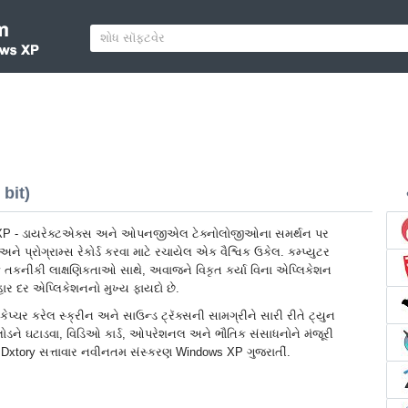
bit)
XP - ડાયરેક્ટએક્સ અને ઓપનજીએલ ટેક્નોલોજીઓના સમર્થન પર
ે પ્રોગ્રામ્સ રેકોર્ડ કરવા માટે રચાયેલ એક વૈશ્વિક ઉકેલ. કમ્પ્યુટર
તકનીકી લાક્ષણિકતાઓ સાથે, અવાજને વિકૃત કર્યા વિના એપ્લિકેશન
ાર દર એપ્લિકેશનનો મુખ્ય ફાયદો છે.
કેપ્ચર કરેલ સ્ક્રીન અને સાઉન્ડ ટ્રૅક્સની સામગ્રીને સારી રીતે ટ્યુન
લોડને ઘટાડવા, વિડિઓ કાર્ડ, ઓપરેશનલ અને ભૌતિક સંસાધનોને મંજૂરી
ડ Dxtory સત્તાવાર નવીનતમ સંસ્કરણ Windows XP ગુજરાતીં.