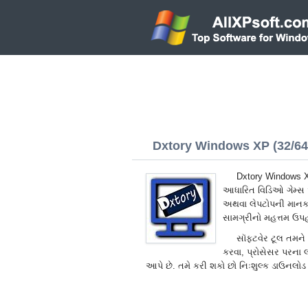
Dxtory Windows XP (32/64 
Dxtory Windows 
આધારિત વિડિઓ ગેમ્સ અન
અથવા લેપટોપની માનક 
સામગ્રીનો મહત્તમ ઉપહ
સૉફ્ટવેર ટૂલ તમને 
કરવા, પ્રોસેસર પરના 
આપે છે. તમે કરી શકો છો નિઃશુલ્ક ડાઉનલો