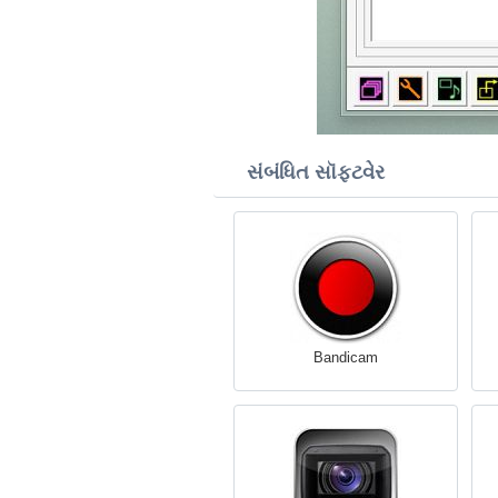
સંબંધિત સૉફ્ટવેર
Bandicam