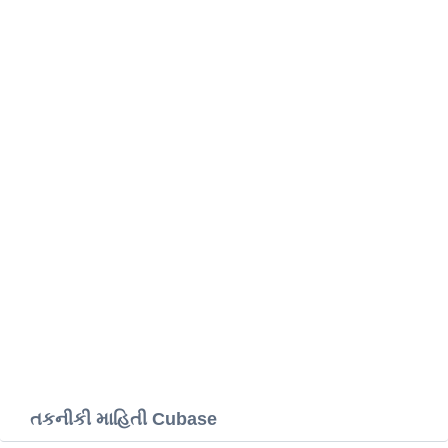
તકનીકી માહિતી Cubase