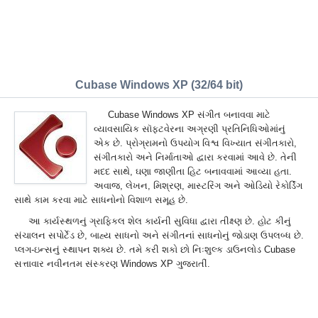
Cubase Windows XP (32/64 bit)
Cubase Windows XP સંગીત બનાવવા માટે
વ્યાવસાયિક સૉફ્ટવેરના અગ્રણી પ્રતિનિધિઓમાંનું
એક છે. પ્રોગ્રામનો ઉપયોગ વિશ્વ વિખ્યાત સંગીતકારો,
સંગીતકારો અને નિર્માતાઓ દ્વારા કરવામાં આવે છે. તેની
મદદ સાથે, ઘણા જાણીતા હિટ બનાવવામાં આવ્યા હતા.
અવાજ, લેખન, મિશ્રણ, માસ્ટરિંગ અને ઓડિયો રેકોર્ડિંગ
સાથે કામ કરવા માટે સાધનોનો વિશાળ સમૂહ છે.
આ કાર્યસ્થળનું ગ્રાફિકલ શેલ કાર્યની સુવિધા દ્વારા તીક્ષ્ણ છે. હોટ કીનું
સંચાલન સપોર્ટેડ છે, બાહ્ય સાધનો અને સંગીતનાં સાધનોનું જોડાણ ઉપલબ્ધ છે.
પ્લગ-ઇન્સનું સ્થાપન શક્ય છે. તમે કરી શકો છો નિઃશુલ્ક ડાઉનલોડ Cubase
સત્તાવાર નવીનતમ સંસ્કરણ Windows XP ગુજરાતીં.