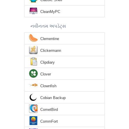
CleanMyPC
નવીનતમ અપડેટ્સ
Clementine
Clickermann
Clipdiary
Clover
Clownfish
Cobian Backup
CometBird
CommFort