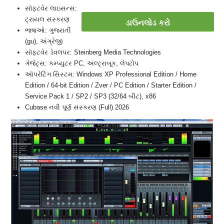
સૉફ્ટવેર લાઇસન્સ:
ટ્રાયલ સંસ્કરણ
ડાઉનલોડ કરો
ભાષાઓ: ગુજરાતીં
(gu), અંગ્રેજી
સૉફ્ટવેર ડેવલપર: Steinberg Media Technologies
ગેજેટ્સ: કમ્પ્યુટર PC, અલ્ટ્રાબૂક, લેપટોપ
ઑપરેટિંગ સિસ્ટમ: Windows XP Professional Edition / Home
Edition / 64-bit Edition / Zver / PC Edition / Starter Edition /
Service Pack 1 / SP2 / SP3 (32/64 બીટ), x86
Cubase નવી પૂર્ણ સંસ્કરણ (Full) 2026