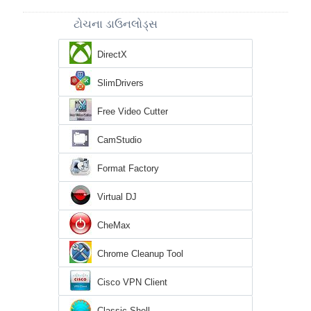
ટોચના ડાઉનલોડ્સ
DirectX
SlimDrivers
Free Video Cutter
CamStudio
Format Factory
Virtual DJ
CheMax
Chrome Cleanup Tool
Cisco VPN Client
Classic Shell