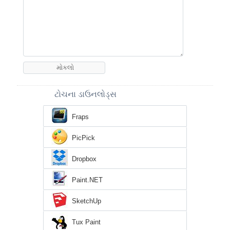
ટોચના ડાઉનલોડ્સ
Fraps
PicPick
Dropbox
Paint.NET
SketchUp
Tux Paint