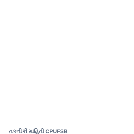
તકનીકી માહિતી CPUFSB