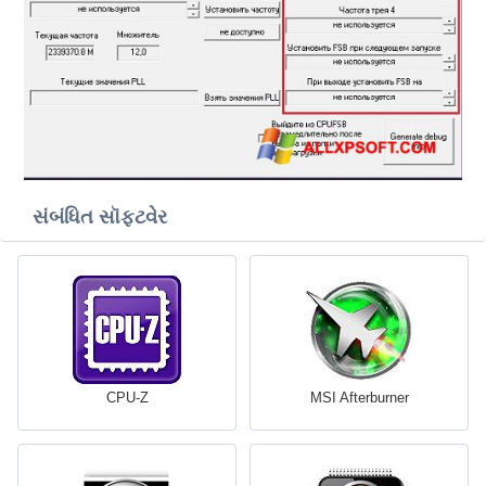
સંબંધિત સૉફ્ટવેર
CPU-Z
MSI Afterburner