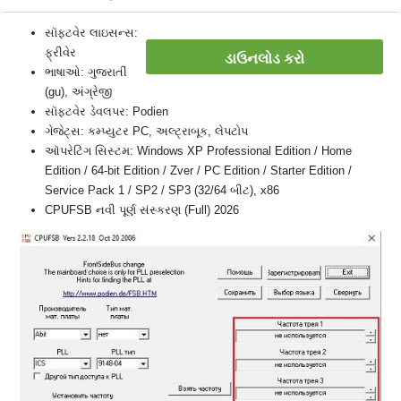
સૉફ્ટવેર લાઇસન્સ:
ફ્રીવેર
ડાઉનલોડ કરો
ભાષાઓ: ગુજરાતીં
(gu), અંગ્રેજી
સૉફ્ટવેર ડેવલપર: Podien
ગેજેટ્સ: કમ્પ્યુટર PC, અલ્ટ્રાબૂક, લેપટોપ
ઑપરેટિંગ સિસ્ટમ: Windows XP Professional Edition / Home
Edition / 64-bit Edition / Zver / PC Edition / Starter Edition /
Service Pack 1 / SP2 / SP3 (32/64 બીટ), x86
CPUFSB નવી પૂર્ણ સંસ્કરણ (Full) 2026