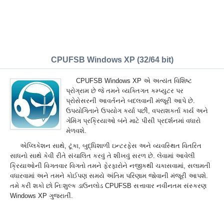
CPUFSB Windows XP (32/64 bit)
CPUFSB Windows XP એ અત્યંત વિશિષ્ટ
પ્રોગ્રામ છે જે તમને વ્યક્તિગત કમ્પ્યુટર પર
પ્રોસેસરની આવર્તનને બદલવાની મંજૂરી આપે છે.
ઉપયોગિતાને ઉપયોગ કર્યા પછી, વપરાશકર્તા કાર્ય અને
ગેમિંગ પ્રક્રિયાઓ બંને માટે પીસી પ્રદર્શનમાં વધારો
મેળવશે.
એપ્લિકેશન સાથે, ટૂંકા, બુદ્ધિશાળી ઇન્ટરફેસ અને વ્યવસ્થિત વિતરિત
સાધનો સાથે કેવી રીતે સંચાલિત કરવું તે શીખવું સરળ છે. લેવામાં આવેલી
ક્રિયાઓની વિગતવાર વિગતો તમને ફેરફારોને નજીકથી ચકાસવામાં, સલામતી
વધારવામાં અને તમને કોઈપણ સમયે અંતિમ પરિણામ જોવાની મંજૂરી આપશે.
તમે કરી શકો છો નિઃશુલ્ક ડાઉનલોડ CPUFSB સત્તાવાર નવીનતમ સંસ્કરણ
Windows XP ગુજરાતીં.