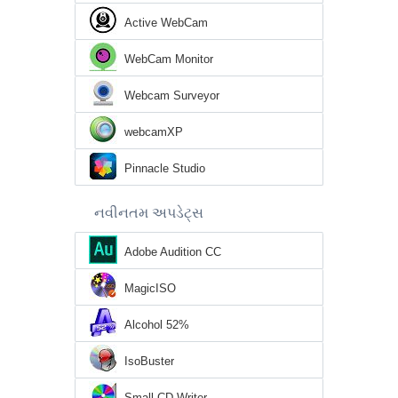
Active WebCam
WebCam Monitor
Webcam Surveyor
webcamXP
Pinnacle Studio
નવીનતમ અપડેટ્સ
Adobe Audition CC
MagicISO
Alcohol 52%
IsoBuster
Small CD-Writer