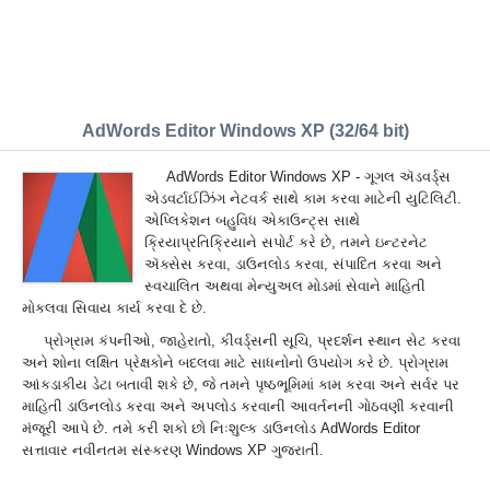
AdWords Editor Windows XP (32/64 bit)
AdWords Editor Windows XP - ગૂગલ ઍડવર્ડ્સ
એડવર્ટાઈઝિંગ નેટવર્ક સાથે કામ કરવા માટેની યુટિલિટી.
એપ્લિકેશન બહુવિધ એકાઉન્ટ્સ સાથે
ક્રિયાપ્રતિક્રિયાને સપોર્ટ કરે છે, તમને ઇન્ટરનેટ
ઍક્સેસ કરવા, ડાઉનલોડ કરવા, સંપાદિત કરવા અને
સ્વચાલિત અથવા મેન્યુઅલ મોડમાં સેવાને માહિતી
મોકલવા સિવાય કાર્ય કરવા દે છે.
પ્રોગ્રામ કંપનીઓ, જાહેરાતો, કીવર્ડ્સની સૂચિ, પ્રદર્શન સ્થાન સેટ કરવા
અને શોના લક્ષિત પ્રેક્ષકોને બદલવા માટે સાધનોનો ઉપયોગ કરે છે. પ્રોગ્રામ
આંકડાકીય ડેટા બતાવી શકે છે, જે તમને પૃષ્ઠભૂમિમાં કામ કરવા અને સર્વર પર
માહિતી ડાઉનલોડ કરવા અને અપલોડ કરવાની આવર્તનની ગોઠવણી કરવાની
મંજૂરી આપે છે. તમે કરી શકો છો નિઃશુલ્ક ડાઉનલોડ AdWords Editor
સત્તાવાર નવીનતમ સંસ્કરણ Windows XP ગુજરાતીં.