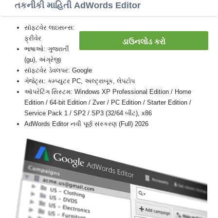
તકનીકી માહિતી AdWords Editor
સૉફ્ટવેર લાઇસન્સ:
ફ્રીવેર
ડાઉનલોડ કરો
ભાષાઓ: ગુજરાતીં
(gu), અંગ્રેજી
સૉફ્ટવેર ડેવલપર: Google
ગેજેટ્સ: કમ્પ્યુટર PC, અલ્ટ્રાબૂક, લેપટોપ
ઑપરેટિંગ સિસ્ટમ: Windows XP Professional Edition / Home
Edition / 64-bit Edition / Zver / PC Edition / Starter Edition /
Service Pack 1 / SP2 / SP3 (32/64 બીટ), x86
AdWords Editor નવી પૂર્ણ સંસ્કરણ (Full) 2026